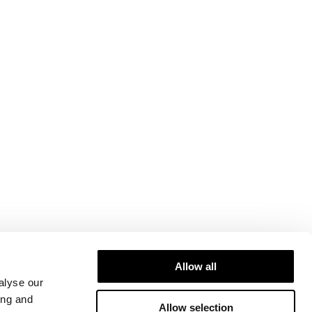
Allow all
alyse our
ing and
Allow selection