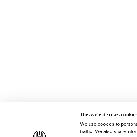
Bedrijfsvastgoed te koop
Bedrijfsvastgoed Oost-Vlaanderen
Bedrijfsvastgoed West-Vlaanderen
Brownfield project
Built-to-suit
Industriegrond te koop
Investeren in bedrijfsvastgoed
Jouw KMO in Roeselare
KMO-sites
KMO-units te koop
KMO-zone
Loods te koop Roeselare
Loods te koop Waregem
Werkplaats te koop
Volg ons
This website uses cookie
linkedin
We use cookies to personal
facebook
traffic. We also share info
instagram